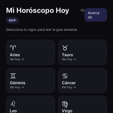
Mi Horóscopo Hoy
ES
Acerca
de
MVP
Selecciona tu signo para leer la guía semanal.
♈️
♉️
Aries
Tauro
Ver hoy →
Ver hoy →
♊️
♋️
Géminis
Cáncer
Ver hoy →
Ver hoy →
♌️
♍️
Leo
Virgo